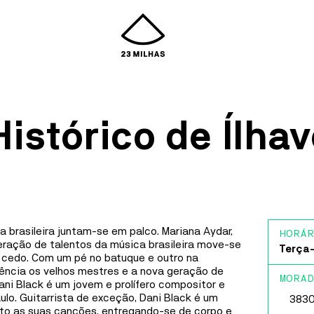
istórico de Ílha
Es
SALA ESTÚDIO CINEMA
CINEMA
30
JUL
18:30
mática
MÍNIMOS E
Sala
Ílhav
MONSTROS (V.P.)
Cais 
 brasileira juntam-se em palco. Mariana Aydar,
HORÁR
PIERRE COFFIN
Cost
ração de talentos da música brasileira move-se
Terça-
cedo. Com um pé no batuque e outro na
ência os velhos mestres e a nova geração de
Recém-saída do enorme sucesso global da comédia
Labor
MORAD
ani Black é um jovem e prolífero compositor e
mais divertida do verão de 2024, Meu Malvado
Teat
lo. Guitarrista de exceção, Dani Black é um
Favorito 4, a Illumination expande o seu universo
3830
nto as suas canções, entregando-se de corpo e
animado cheio de alegria com um novo capítulo