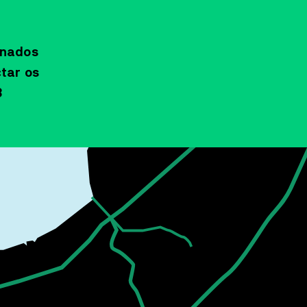
onados
tar os
3