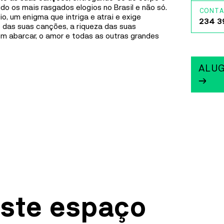
Fábri
ido os mais rasgados elogios no Brasil e não só.
repleto de personagens inéditos, dentro da maior
CONTA
, um enigma que intriga e atrai e exige
franchise de animação da história a nível global:
Gafa
234 3
e das suas canções, a riqueza das suas
Mínimos e Monstros.
m abarcar, o amor e todas as outras grandes
Casa 
MAIS INFORMAÇÕES
Ílhav
ALU
→
FÁBRICA IDEIAS
MÚSICA
30
SET
A
8
OUT
DELA MARMY
DELA MARMY
Dela Marmy trabalha no seu segundo disco
comprometida em semear, desencadear, desenhar e
consolidar mudanças e interações mesmo que subtis,
mesmo que difíceis, inspirada em valores de
ste espaço
liberdade, igualdade, justiça, democracia e amor.