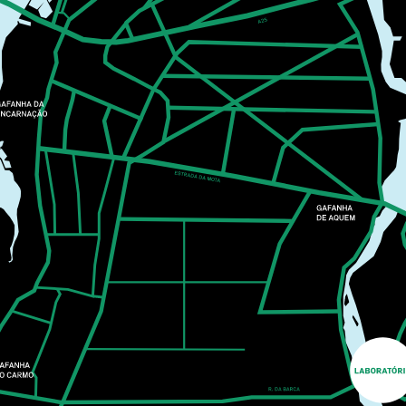
COM ELEMENTOS
NATURAIS
PLANTEIA EM FAMÍLIA
O Planteia está repleto de cores, formas e texturas
escondidas à espera de serem descobertas. A partir
de um percurso de exploração pelo jardim, recolhem-
se elementos naturais para pintar.
MAIS INFORMAÇÕES
CASA CULTURA
MÚSICA
25
SET
21:30
MIGUEL GAMEIRO &
PÓLO NORTE