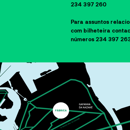
CRIAÇÃO
234 397 260
COMPANHIA JOVEM
Para assuntos relaci
DANÇA 2026
com bilheteira contac
números 234 397 26
COM RUI HORTA
Este é o primeiro momento de residência dos
participantes desta edição da Companhia Jovem de
Dança de Ílhavo com o coreógrafo deste ano: Rui
Horta.
MAIS INFORMAÇÕES
PLANTEIA
OFICINA
19
JUL
10:30
OFICINA DE PINTURA