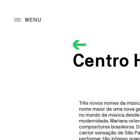
MENU
Projeto
Centro H
Programação
Orientação Progra
Programas de ação
Três novos nomes da música
Arquivo
nome maior de uma nova ge
no mundo da música desde 
modernidade, Mariana refer
Acolhimento
compositores brasileiros. D
cantor sensação de São Pau
performer tão intenso qua