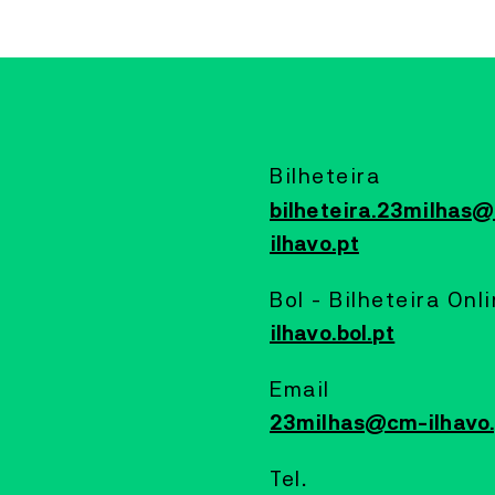
MAIS INFORMAÇÕES
LABORATÓRIO ARTES
PERFORMANCE
20
JUL
A
24
JUL
~VAGA
Bilheteira
COLETIVO ~VAGA
bilheteira.23milhas
ilhavo.pt
A ~vaga é um coletivo artístico multidisciplinar,
dedicado predominantemente ao som, à música e ao
vídeo, formado por residentes do território da Ria de
Bol - Bilheteira Onl
Aveiro – da Barra, da Costa Nova e de Ílhavo.
ilhavo.bol.pt
MAIS INFORMAÇÕES
Email
23milhas@cm-ilhavo.
CAIS CRIATIVO
DANÇA
20
JUL
A
13
SET
Tel.