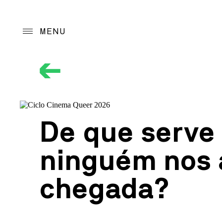
MENU
Projeto
Programação
Orientação Progra
De que serve 
Programas de ação
ninguém nos 
Arquivo
chegada?
Acolhimento