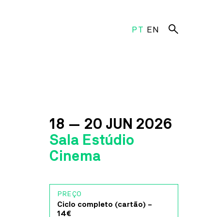
PT
EN
paços
18 — 20 JUN 2026
 Estúdio Cinema
o
Sala Estúdio
Cinema
Criativo
a Nova
atório Artes
PREÇO
ro Vista Alegre
Ciclo completo (cartão) –
14€