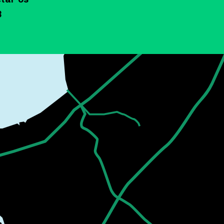
·
TEATRO PARA BEBÉS
3
·
APRESENTAÇÃO
·
OFICINA
·
INSTALAÇÃO
·
MULTIDISCIPLINAR
·
PROJETO
·
CONVERSA
·
MÚSICA PARA BEBÉS
·
INTERDISCIPLINAR
·
PROGRAMA DE RÁDIO
·
ATIVIDADES
·
RÁDIO
·
PROGRAMAÇÃO
·
COMUNICADO
·
ARTES PLÁSTICAS
·
TEATRO DE PAPEL
·
TEATRO DOM ROBERTO
·
PERCURSO