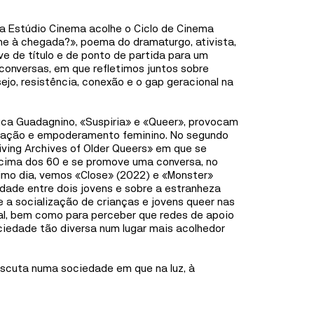
Fábri
repleto de personagens inéditos, dentro da maior
franchise de animação da história a nível global:
Gafa
a Estúdio Cinema acolhe o Ciclo de Cinema
Mínimos e Monstros.
lhe à chegada?», poema do dramaturgo, ativista,
ve de título e de ponto de partida para um
Casa 
onversas, em que refletimos juntos sobre
MAIS INFORMAÇÕES
Ílhav
ejo, resistência, conexão e o gap geracional na
FÁBRICA IDEIAS
uca Guadagnino, «Suspiria» e «Queer», provocam
ertação e empoderamento feminino. No segundo
MÚSICA
30
SET
A
8
OUT
iving Archives of Older Queers» em que se
cima dos 60 e se promove uma conversa, no
DELA MARMY
ltimo dia, vemos «Close» (2022) e «Monster»
dade entre dois jovens e sobre a estranheza
DELA MARMY
 a socialização de crianças e jovens queer nas
ral, bem como para perceber que redes de apoio
Dela Marmy trabalha no seu segundo disco
ciedade tão diversa num lugar mais acolhedor
comprometida em semear, desencadear, desenhar e
consolidar mudanças e interações mesmo que subtis,
mesmo que difíceis, inspirada em valores de
escuta numa sociedade em que na luz, à
liberdade, igualdade, justiça, democracia e amor.