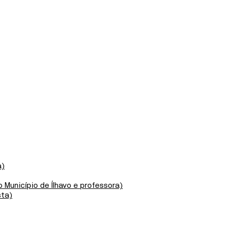
CRIAÇÃO
COMPANHIA JOVEM
DANÇA 2026
COM RUI HORTA
Este é o primeiro momento de residência dos
participantes desta edição da Companhia Jovem de
Dança de Ílhavo com o coreógrafo deste ano: Rui
Horta.
MAIS INFORMAÇÕES
a)
PLANTEIA
 Município de Ílhavo e professora)
sta)
OFICINA
19
JUL
10:30
OFICINA DE PINTURA