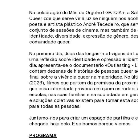
Mediação
Na celebração do Mês do Orgulho LGBTQIA+, a Sal
Informações
Queer «de que serve vir à luz se ninguém nos aco
poeta e artista plástico André Tecedeiro, que ser
conjunto de sessões de cinema, mas também de c
identidade, diversidade, expressão de género, des
comunidade queer.
No primeiro dia, duas das longas-metragens de L
uma reflexão sobre identidade e opressão e lib
dia, apresenta-se o documentário «Outlasting - L
contam dezenas de histórias de pessoas queer a
final, sobre a vivência queer na maioridade. No ú
(2023), filmes que partem da premissa da proximi
que essa intimidade provoca em quem os rodeia e
escolas, nas suas famílias e na sociedade em ge
e soluções coletivas existem para tornar esta so
para todas as pessoas.
Juntamo-nos para criar um espaço de partilha e 
chegada, haja colo. E saibamos porque viemos.
PROGRAMA