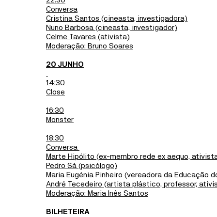
22:30
Conversa
Cristina Santos (cineasta, investigadora)
Nuno Barbosa (cineasta, investigador)
Celme Tavares (ativista)
Moderação: Bruno Soares
20 JUNHO
14:30
Close
16:30
Monster
18:30
Conversa
Marte Hipólito (ex-membro rede ex aequo, ativist
Pedro Sá (psicólogo)
Maria Eugénia Pinheiro (vereadora da Educação do
André Tecedeiro (artista plástico, professor, ativi
Moderação: Maria Inês Santos
BILHETEIRA