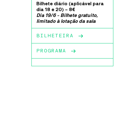
ca Ideias
Bilhete diário (aplicável para
dia 18 e 20) – 8€
nha Nazaré
Dia 19/6 - Bilhete gratuito,
limitado à lotação da sala
Cultura
o
BILHETEIRA
PROGRAMA