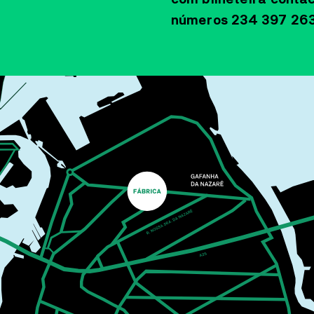
tecnologia.
números 234 397 26
MAIS INFORMAÇÕES
SALA ESTÚDIO CINEMA
CINEMA
25
JUN
18:30
O DIA DA
REVELAÇÃO
STEVEN SPIELBERG
A ideia principal concentra-se nas repercussões
sociais e existenciais da descoberta de que a
humanidade não está sozinha no cosmos.
MAIS INFORMAÇÕES