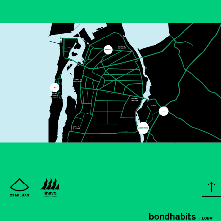
SALA ESTÚDIO CINEMA
CINEMA
16
JUL
18:30
TOY STORY (V.P.)
ANDREW STANTON, KENNA HARRIS
Os brinquedos estão de volta em TOY STORY 5, da Disney*Pixar e,
desta vez, os brinquedos encontram a tecnologia.
MAIS INFORMAÇÕE
SALA ESTÚDIO CINEMA
CINEMA
25
JUN
18:30
O DIA DA REVELAÇÃO
STEVEN SPIELBERG
A ideia principal concentra-se nas repercussões sociais e
existenciais da descoberta de que a humanidade não está sozinha
no cosmos.