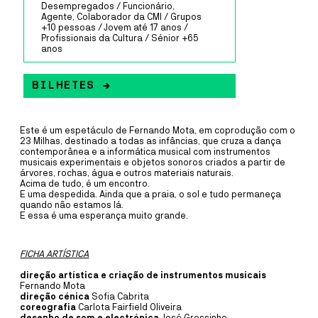
A ~vaga é um coletivo artístico multidisciplinar, dedicado
Desempregados / Funcionário,
predominantemente ao som, à música e ao vídeo, formado por
Agente, Colaborador da CMI / Grupos
residentes do território da Ria de Aveiro – da Barra, da Costa Nova e
+10 pessoas / Jovem até 17 anos /
de Ílhavo.
Profissionais da Cultura / Sénior +65
anos
MAIS INFORMAÇÕE
BILHETES →
CAIS CRIATIVO
DANÇA
20
JUL
A
13
SET
Este é um espetáculo de Fernando Mota, em coprodução com o
23 Milhas, destinado a todas as infâncias, que cruza a dança
CRIAÇÃO COMPANHIA JOVE
contemporânea e a informática musical com instrumentos
musicais experimentais e objetos sonoros criados a partir de
DANÇA 2026
árvores, rochas, água e outros materiais naturais.
Acima de tudo, é um encontro.
E uma despedida. Ainda que a praia, o sol e tudo permaneça
COM RUI HORTA
quando não estamos lá.
E essa é uma esperança muito grande.
Este é o primeiro momento de residência dos participantes desta
edição da Companhia Jovem de Dança de Ílhavo com o coreógrafo
deste ano: Rui Horta.
FICHA ARTÍSTICA
direção artística e criação de instrumentos musicais
MAIS INFORMAÇÕE
Fernando Mota
direção cénica
Sofia Cabrita
coreografia
Carlota Fairfield Oliveira