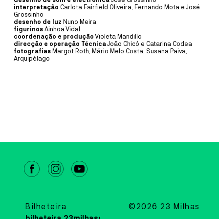
desenho de som e electrónica
José Grossinho
PLANTEIA
interpretação
Carlota Fairfield Oliveira, Fernando Mota e José
Grossinho
OFICINA
19
JUL
10:30
desenho de luz
Nuno Meira
figurinos
Ainhoa Vidal
OFICINA DE PINTURA COM
coordenação e produção
Violeta Mandillo
direcção e operação Técnica
João Chicó e Catarina Codea
ELEMENTOS NATURAIS
fotografias
Margot Roth, Mário Melo Costa, Susana Paiva,
Arquipélago
PLANTEIA EM FAMÍLIA
O Planteia está repleto de cores, formas e texturas escondidas à
espera de serem descobertas. A partir de um percurso de
exploração pelo jardim, recolhem-se elementos naturais para pintar.
MAIS INFORMAÇÕE
CASA CULTURA
MÚSICA
25
SET
21:30
MIGUEL GAMEIRO & PÓLO
NORTE
Bilheteira
©2026 23 Milhas
CONCERTO SOLIDÁRIO ANTIGOS
bilheteira.23milhas@cm-