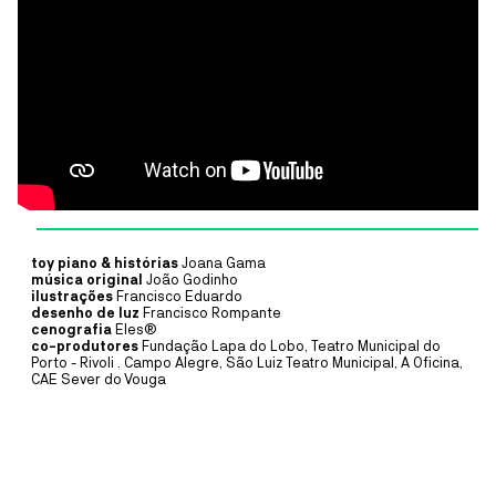
PLANTEIA
OFICINA
19
JUL
10:30
OFICINA DE PINTURA COM
ELEMENTOS NATURAIS
PLANTEIA EM FAMÍLIA
O Planteia está repleto de cores, formas e texturas escondidas à
espera de serem descobertas. A partir de um percurso de
exploração pelo jardim, recolhem-se elementos naturais para pintar.
toy piano & histórias
Joana Gama
MAIS INFORMAÇÕE
música original
João Godinho
ilustrações
Francisco Eduardo
desenho de luz
Francisco Rompante
cenografia
Eles®
CASA CULTURA
co-produtores
Fundação Lapa do Lobo, Teatro Municipal do
Porto - Rivoli . Campo Alegre, São Luiz Teatro Municipal, A Oficina,
MÚSICA
25
SET
21:30
CAE Sever do Vouga
MIGUEL GAMEIRO & PÓLO
NORTE
CONCERTO SOLIDÁRIO ANTIGOS