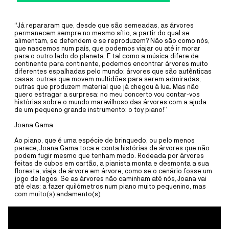
A ~vaga é um coletivo artístico multidisciplinar, dedicado
predominantemente ao som, à música e ao vídeo, formado por
residentes do território da Ria de Aveiro – da Barra, da Costa Nova e
“Já repararam que, desde que são semeadas, as árvores
de Ílhavo.
permanecem sempre no mesmo sítio, a partir do qual se
alimentam, se defendem e se reproduzem? Não são como nós,
MAIS INFORMAÇÕE
que nascemos num país, que podemos viajar ou até ir morar
para o outro lado do planeta. E tal como a música difere de
continente para continente, podemos encontrar árvores muito
diferentes espalhadas pelo mundo: árvores que são autênticas
CAIS CRIATIVO
casas, outras que movem multidões para serem admiradas,
outras que produzem material que já chegou à lua. Mas não
DANÇA
20
JUL
A
13
SET
quero estragar a surpresa: no meu concerto vou contar-vos
histórias sobre o mundo maravilhoso das árvores com a ajuda
CRIAÇÃO COMPANHIA JOVE
de um pequeno grande instrumento: o toy piano!”
DANÇA 2026
Joana Gama
Ao piano, que é uma espécie de brinquedo, ou pelo menos
COM RUI HORTA
parece, Joana Gama toca e conta histórias de árvores que não
podem fugir mesmo que tenham medo. Rodeada por árvores
feitas de cubos em cartão, a pianista monta e desmonta a sua
Este é o primeiro momento de residência dos participantes desta
floresta, viaja de árvore em árvore, como se o cenário fosse um
edição da Companhia Jovem de Dança de Ílhavo com o coreógrafo
jogo de legos. Se as árvores não caminham até nós, Joana vai
deste ano: Rui Horta.
até elas: a fazer quilómetros num piano muito pequenino, mas
com muito(s) andamento(s).
MAIS INFORMAÇÕE