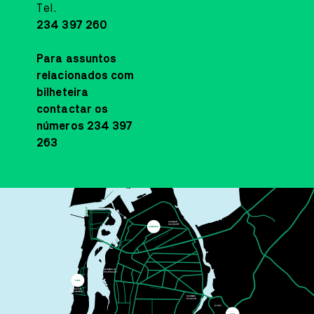
SALA ESTÚDIO CINEMA
Tel.
CINEMA
16
JUL
18:30
234 397 260
TOY STORY (V.P.)
Para assuntos
ANDREW STANTON, KENNA HARRIS
relacionados com
bilheteira
Os brinquedos estão de volta em TOY STORY 5, da Disney*Pixar e,
desta vez, os brinquedos encontram a tecnologia.
contactar os
números 234 397
MAIS INFORMAÇÕE
263
SALA ESTÚDIO CINEMA
CINEMA
25
JUN
18:30
O DIA DA REVELAÇÃO
STEVEN SPIELBERG
A ideia principal concentra-se nas repercussões sociais e
existenciais da descoberta de que a humanidade não está sozinha
no cosmos.