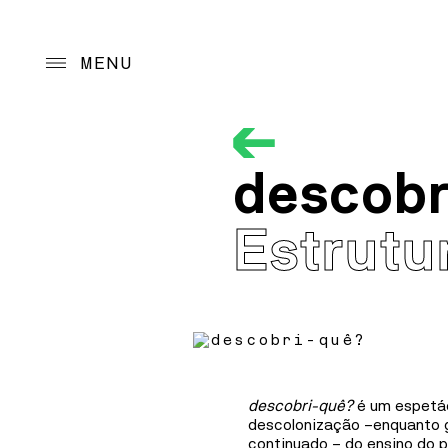
MENU
Projeto
descobr
Programação
Orientação Progra
Estrutu
Programas de ação
Arquivo
Acolhimento
descobri-quê?
é um espetác
descolonização –enquanto 
continuado – do ensino do 