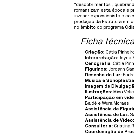
Mediação
“descobrimentos”, quebrando
romantizam esta época e p
Informações
invasor, expansionista e col
produção da Estrutura em c
no âmbito do programa Odis
Ficha técnic
Criação:
Cátia Pinheir
Interpretação
: Joyce
Cenografia
: Cátia Pin
Figurinos:
Jordann Sa
Desenho de Luz:
Pedr
Música e Sonoplasti
Imagem de Divulgaçã
Ilustrações:
Mina Veli
Participação em víd
Baldé e Wura Moraes
Assistência de Figur
Assistência de Luz:
S
Assistência de Vídeo
Consultoria:
Cristina 
Coordenação de Pro