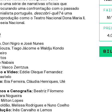
Fábri
 uma série de narrativas oficiais que
repleto de personagens inéditos, dentro da maior
rocurando uma confrontação com o passado
franchise de animação da história a nível global:
Gafa
FAI
onialista português.
descobri-quê?
é uma
Mínimos e Monstros.
M/
oprodução como o Teatro Nacional Dona Maria II,
Casa 
seia Nacional.
MAIS INFORMAÇÕES
Ílhav
PRE
a
4,
FÁBRICA IDEIAS
o, Dori Nigro e José Nunes
 Souza, Tiago Jácome e Waldju Kondo
MÚSICA
30
SET
A
8
OUT
BI
heiro
ntos
DELA MARMY
o Nabais
a
: Vasco Zentzua
DELA MARMY
o e Vídeo:
Eddie Oleque Fernandez
castelo
Dela Marmy trabalha no seu segundo disco
eo:
Bia Ferreira, Cláudia Henriques, Ulé
comprometida em semear, desencadear, desenhar e
consolidar mudanças e interações mesmo que subtis,
inos e Cenografia:
Beatriz Filomeno
mesmo que difíceis, inspirada em valores de
ara Nogueira
liberdade, igualdade, justiça, democracia e amor.
:
Milton Lopes
Roldão, Melissa Rodrigues e Nuno Coelho
dução:
Inês Carvalho e Lemos