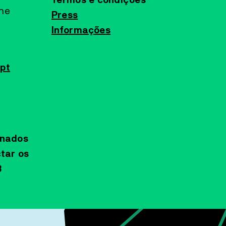
Termos e condições
ine
Press
Informações
pt
onados
tar os
3