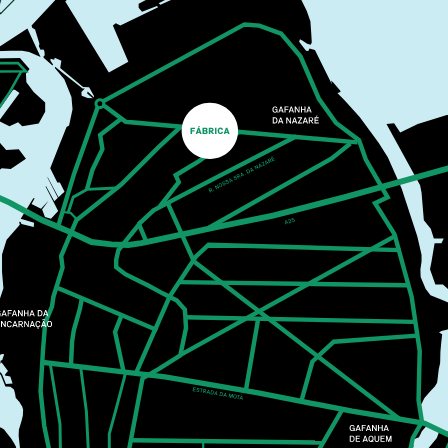
COM ELEMENTOS
NATURAIS
PLANTEIA EM FAMÍLIA
O Planteia está repleto de cores, formas e texturas
escondidas à espera de serem descobertas. A partir
de um percurso de exploração pelo jardim, recolhem-
se elementos naturais para pintar.
MAIS INFORMAÇÕES
CASA CULTURA
MÚSICA
25
SET
21:30
MIGUEL GAMEIRO &
PÓLO NORTE