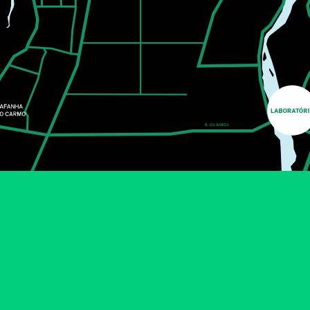
CONCERTO SOLIDÁRIO
ANTIGOS ALUNOS
UNIVERSIDADE DE AVEIRO
Os Pólo Norte são uma daquelas bandas que, mesmo
quando achamos que não conhecemos, conhecemos.
As canções ficaram nas nossas cabeças há muitos
anos, mas é nas salas, nos teatros e auditórios que se
revelam na sua verdadeira essência.
MAIS INFORMAÇÕES
FÁBRICA IDEIAS
MÚSICA
20
SET
10:00
AKAI E KOKU
LUA CHEIA - TEATRO PARA