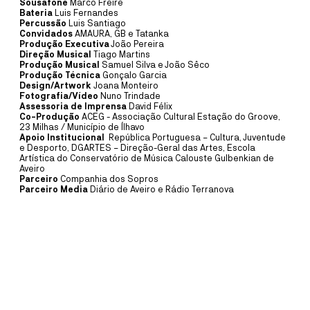
Sousafone
Marco Freire
PLANTEIA
Bateria
Luis Fernandes
OFICINA
19
JUL
10:30
Percussão
Luis Santiago
Convidados
AMAURA, GB e Tatanka
OFICINA DE PINTURA COM
Produção Executiva
João Pereira
Direção Musical
Tiago Martins
Produção Musical
Samuel Silva e João Sêco
ELEMENTOS NATURAIS
Produção Técnica
Gonçalo Garcia
Design/Artwork
Joana Monteiro
PLANTEIA EM FAMÍLIA
Fotografia/Vídeo
Nuno Trindade
Assessoria de Imprensa
David Félix
Co-Produção
ACEG - Associação Cultural Estação do Groove,
O Planteia está repleto de cores, formas e texturas escondidas à
23 Milhas / Município de Ílhavo
espera de serem descobertas. A partir de um percurso de
Apoio Institucional
República Portuguesa – Cultura, Juventude
exploração pelo jardim, recolhem-se elementos naturais para pintar.
e Desporto, DGARTES – Direção-Geral das Artes, Escola
Artística do Conservatório de Música Calouste Gulbenkian de
Aveiro
MAIS INFORMAÇÕE
Parceiro
Companhia dos Sopros
Parceiro Media
Diário de Aveiro e Rádio Terranova
CASA CULTURA
MÚSICA
25
SET
21:30
MIGUEL GAMEIRO & PÓLO
NORTE
CONCERTO SOLIDÁRIO ANTIGOS