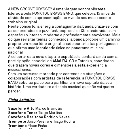
A ~vaga é um coletivo artístico multidisciplinar, dedicado
predominantemente ao som, à música e ao vídeo, formado por
A NEW GROOVE ODYSSEY é uma viagem sonora vibrante
residentes do território da Ria de Aveiro – da Barra, da Costa Nova e
liderada pela FUNK YOU BRASS BAND, que celebra 15 anos de
de Ílhavo.
atividade com a apresentação ao vivo do seu mais recente
trabalho original.
Neste concerto, a energia contagiante da banda cruza-se com
MAIS INFORMAÇÕE
as sonoridades do jazz, funk, pop, soul e r&b, dando vida a um
espetáculo intenso, moderno e profundamente envolvente. Mais
do que revisitar temas conhecidos, a banda propõe um caminho
próprio: um repertório original, criado por artistas portugueses,
CAIS CRIATIVO
que afirma uma identidade única no panorama musical
DANÇA
20
JUL
A
13
SET
nacional.
A celebrar esta nova etapa, e espetáculo contará ainda com a
CRIAÇÃO COMPANHIA JOVE
participação especial de AMAURA, GB e Tatanka, convidados
que trazem novas cores e dimensões a esta experiência
musical única.
DANÇA 2026
Com um percurso marcado por centenas de atuações e
colaborações com artistas de referência, a FUNK YOU BRASS
COM RUI HORTA
BAND sobe ao palco para partilhar um novo capítulo da sua
história. Uma verdadeira odisseia musical que não vai querer
perder.
Este é o primeiro momento de residência dos participantes desta
edição da Companhia Jovem de Dança de Ílhavo com o coreógrafo
Ficha Artística
deste ano: Rui Horta.
Saxofone Alto
Marco Brandão
Saxofone Tenor
Tiago Martins
MAIS INFORMAÇÕE
Saxofone Barítono
Rodrigo Neves
Trompete
João Pereira e Tiago Rocha
Trombone
Élson Pinho