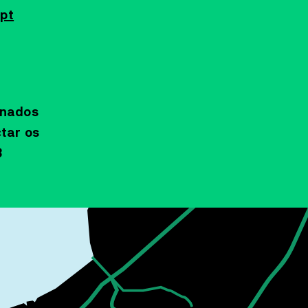
pt
onados
tar os
3