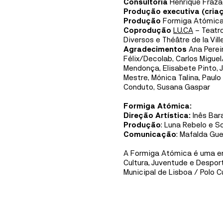
Consultoria
Henrique Fraz
Produção executiva (cria
Produção
Formiga Atómic
Coprodução
LU.CA
– Teatro
Diversos e Théâtre de la Vil
Agradecimentos
Ana Pereir
Félix/Decolab, Carlos Migue
Mendonça, Elisabete Pinto, 
Mestre, Mónica Talina, Paulo
Conduto, Susana Gaspar
Formiga Atómica:
Direção Artística:
Inês Bar
Produção
: Luna Rebelo e S
Comunicação
: Mafalda Gu
A Formiga Atómica é uma en
Cultura, Juventude e Despor
Municipal de Lisboa / Polo C