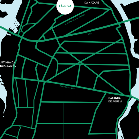
CONCERTO SOLIDÁRIO
ANTIGOS ALUNOS
UNIVERSIDADE DE AVEIRO
Os Pólo Norte são uma daquelas bandas que, mesmo
quando achamos que não conhecemos, conhecemos.
As canções ficaram nas nossas cabeças há muitos
anos, mas é nas salas, nos teatros e auditórios que se
revelam na sua verdadeira essência.
MAIS INFORMAÇÕES
FÁBRICA IDEIAS
MÚSICA
20
SET
10:00
AKAI E KOKU
LUA CHEIA - TEATRO PARA