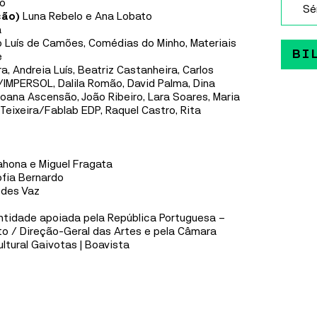
MAIS INFORMAÇÕES
ão
Sé
ção)
Luna Rebelo e Ana Lobato
a
 Luís de Camões, Comédias do Minho, Materiais
LABORATÓRIO ARTES
BI
le
PERFORMANCE
20
JUL
A
24
JUL
a, Andreia Luís, Beatriz Castanheira, Carlos
l/IMPERSOL, Dalila Romão, David Palma, Dina
~VAGA
Joana Ascensão, João Ribeiro, Lara Soares, Maria
 Teixeira/Fablab EDP, Raquel Castro, Rita
COLETIVO ~VAGA
A ~vaga é um coletivo artístico multidisciplinar,
ahona e Miguel Fragata
dedicado predominantemente ao som, à música e ao
ofia Bernardo
vídeo, formado por residentes do território da Ria de
edes Vaz
Aveiro – da Barra, da Costa Nova e de Ílhavo.
tidade apoiada pela República Portuguesa –
to / Direção-Geral das Artes e pela Câmara
MAIS INFORMAÇÕES
ultural Gaivotas | Boavista
CAIS CRIATIVO
DANÇA
20
JUL
A
13
SET