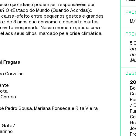
Fábri
osso quotidiano podem ser responsáveis por
repleto de personagens inéditos, dentro da maior
is? O
«Estado do Mundo (Quando Acordas)»
franchise de animação da história a nível global:
Gafa
FAI
 causa-efeito entre pequenos gestos e grandes
Mínimos e Monstros.
M/
paz de 8 anos que consome e descarta muitas
Casa 
convite inesperado. Nesse momento, inicia uma
MAIS INFORMAÇÕES
Ílhav
el aos seus olhos, marcado pela crise climática.
PRE
5,
gr
FÁBRICA IDEIAS
de
MÚSICA
30
SET
A
8
OUT
Mu
el Fragata
DELA MARMY
ina Carvalho
DES
2
DELA MARMY
nente
Bo
Mota
Ca
 Correia
Dela Marmy trabalha no seu segundo disco
Fam
comprometida em semear, desencadear, desenhar e
/ 
sé Pedro Sousa, Mariana Fonseca e Rita Vieira
consolidar mudanças e interações mesmo que subtis,
Fu
mesmo que difíceis, inspirada em valores de
Co
liberdade, igualdade, justiça, democracia e amor.
Gr
a
Gate7
Jo
arinho
Pr