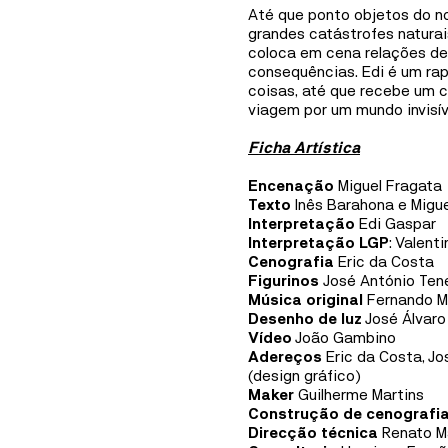
Mediação
Até que ponto objetos do n
grandes catástrofes natura
Informações
coloca em cena relações de
consequências. Edi é um ra
coisas, até que recebe um 
viagem por um mundo invisív
Ficha Artística
Encenação
Miguel Fragata
Texto
Inês Barahona e Migu
Interpretação
Edi Gaspar
Interpretação LGP
: Valent
Cenografia
Eric da Costa
Figurinos
José António Te
Música original
Fernando 
Desenho de luz
José Álvaro
Vídeo
João Gambino
Adereços
Eric da Costa, Jo
(design gráfico)
Maker
Guilherme Martins
Construção de cenografi
Direcção técnica
Renato M