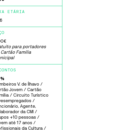
ca Ideias
nha Nazaré
XA ETÁRIA
6
Cultura
o
ÇO
00€
atuito para portadores
 Cartão Família
nicipal
CONTOS
0%
mbeiros V. de Ílhavo /
rtão Jovem / Cartão
ília / Circuito Turístico
Desempregados /
ncionário, Agente,
laborador da CMI /
upos +10 pessoas /
vem até 17 anos /
ofissionais da Cultura /