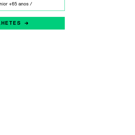
nior +65 anos /
LHETES →