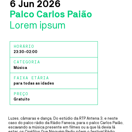
Espaços
6
Jun
2026
Palco Carlos Paião
FÁBRICA IDEIAS
Sala Estúdio Cinema
MÚSICA
30
SET
A
8
OUT
Lorem ipsum
Ílhavo
DELA MARMY
Cais Criativo
DELA MARMY
Costa Nova
HORÁRIO
Laboratório Artes
Dela Marmy trabalha no seu segundo disco comprometida em
23:30
-
02:00
semear, desencadear, desenhar e consolidar mudanças e interaçõe
Teatro Vista Alegre
mesmo que subtis, mesmo que difíceis, inspirada em valores de
CATEGORIA
liberdade, igualdade, justiça, democracia e amor.
Fábrica Ideias
Música
Gafanha Nazaré
MAIS INFORMAÇÕE
FAIXA ETÁRIA
Casa Cultura
para todas as idades
Ílhavo
PREÇO
LABORATÓRIO ARTES
Gratuito
PERFORMANCE
20
JUL
A
24
JUL
~VAGA
Luzes, câmaras e dança. Do estúdio da RTP Antena 3, e neste
COLETIVO ~VAGA
caso do palco rádio da Rádio Faneca, para o palco Carlos Paião,
escavando a música presente em filmes ou a que lá devia lá
estar, os Cinéfilos Que Ninguém Pediu põem o festival Rádio