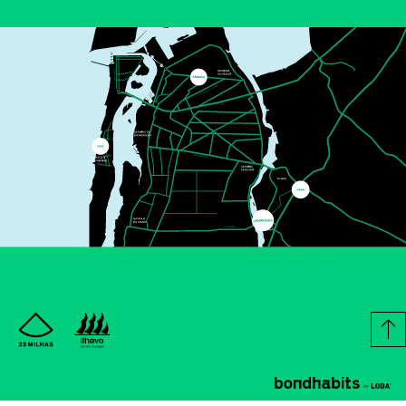
ALUNOS UNIVERSIDADE DE AVEIRO
Os Pólo Norte são uma daquelas bandas que, mesmo quando
achamos que não conhecemos, conhecemos. As canções ficaram
nas nossas cabeças há muitos anos, mas é nas salas, nos teatros e
auditórios que se revelam na sua verdadeira essência.
MAIS INFORMAÇÕE
FÁBRICA IDEIAS
MÚSICA
20
SET
10:00
AKAI E KOKU
LUA CHEIA - TEATRO PARA TODOS
Akai, o vermelho equilibrista, gosta de linhas que o deixam baloiçar,
de linhas que se transformam e o deixam viajar.
MAIS INFORMAÇÕE