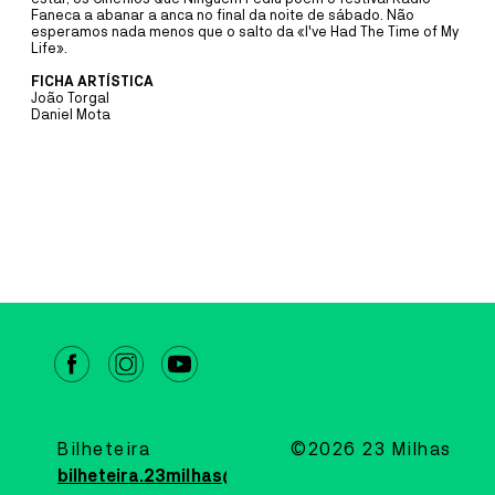
A ~vaga é um coletivo artístico multidisciplinar, dedicado
Faneca a abanar a anca no final da noite de sábado. Não
predominantemente ao som, à música e ao vídeo, formado por
esperamos nada menos que o salto da «I've Had The Time of My
residentes do território da Ria de Aveiro – da Barra, da Costa Nova e
Life».
de Ílhavo.
FICHA ARTÍSTICA
João Torgal
MAIS INFORMAÇÕE
Daniel Mota
CAIS CRIATIVO
DANÇA
20
JUL
A
13
SET
CRIAÇÃO COMPANHIA JOVE
DANÇA 2026
COM RUI HORTA
Este é o primeiro momento de residência dos participantes desta
edição da Companhia Jovem de Dança de Ílhavo com o coreógrafo
deste ano: Rui Horta.
MAIS INFORMAÇÕE
Bilheteira
©2026 23 Milhas
bilheteira.23milhas@cm-