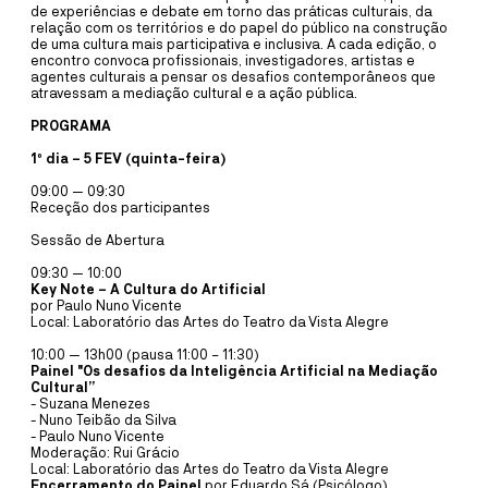
PLANTEIA
de experiências e debate em torno das práticas culturais, da
relação com os territórios e do papel do público na construção
OFICINA
19
JUL
10:30
de uma cultura mais participativa e inclusiva. A cada edição, o
encontro convoca profissionais, investigadores, artistas e
OFICINA DE PINTURA COM
agentes culturais a pensar os desafios contemporâneos que
atravessam a mediação cultural e a ação pública.
ELEMENTOS NATURAIS
PROGRAMA
PLANTEIA EM FAMÍLIA
1º dia – 5 FEV (quinta-feira)
O Planteia está repleto de cores, formas e texturas escondidas à
09:00 — 09:30
espera de serem descobertas. A partir de um percurso de
Receção dos participantes
exploração pelo jardim, recolhem-se elementos naturais para pintar.
Sessão de Abertura
MAIS INFORMAÇÕE
09:30 — 10:00
Key Note – A Cultura do Artificial
por Paulo Nuno Vicente
Local: Laboratório das Artes do Teatro da Vista Alegre
CASA CULTURA
10:00 — 13h00 (pausa 11:00 – 11:30)
MÚSICA
25
SET
21:30
Painel "Os desafios da Inteligência Artificial na Mediação
Cultural”
MIGUEL GAMEIRO & PÓLO
- Suzana Menezes
- Nuno Teibão da Silva
NORTE
- Paulo Nuno Vicente
Moderação: Rui Grácio
CONCERTO SOLIDÁRIO ANTIGOS
Local: Laboratório das Artes do Teatro da Vista Alegre
Encerramento do Painel
por Eduardo Sá (Psicólogo)