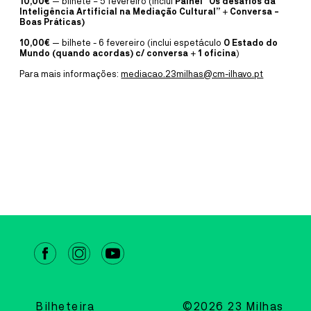
10,00€
— bilhete – 5 fevereiro (inclui
Painel “Os desafios da
MAIS INFORMAÇÕE
Inteligência Artificial na Mediação Cultural”
+
Conversa -
Boas Práticas)
10,00€
— bilhete - 6 fevereiro (inclui espetáculo
O Estado do
SALA ESTÚDIO CINEMA
Mundo (quando acordas) c/ conversa
+
1 oficina
)
CINEMA
11
JUN
18:30
Para mais informações:
mediacao.23milhas@cm-ilhavo.pt
MAIS FORTE QUE EU
KIRK JONES
“Mais Forte Que Eu”
(I SWEAR
) é a inspiradora e extraordinária
história de vida de um notável ativista da Síndrome de Tourette,
John
Davidson
, distinguido com a condecoração MBE.
MAIS INFORMAÇÕE
Bilheteira
©2026 23 Milhas