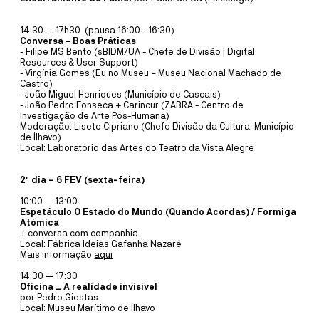
ALUNOS UNIVERSIDADE DE AVEIRO
14:30 — 17h30 (pausa 16:00 - 16:30)
Os Pólo Norte são uma daquelas bandas que, mesmo quando
Conversa - Boas Práticas
achamos que não conhecemos, conhecemos. As canções ficaram
- Filipe MS Bento (sBIDM/UA - Chefe de Divisão | Digital
nas nossas cabeças há muitos anos, mas é nas salas, nos teatros e
Resources & User Support)
auditórios que se revelam na sua verdadeira essência.
- Virgínia Gomes (Eu no Museu – Museu Nacional Machado de
Castro)
- João Miguel Henriques (Município de Cascais)
MAIS INFORMAÇÕE
- João Pedro Fonseca + Carincur (ZABRA - Centro de
Investigação de Arte Pós-Humana)
Moderação: Lisete Cipriano (Chefe Divisão da Cultura, Município
de Ílhavo)
FÁBRICA IDEIAS
Local: Laboratório das Artes do Teatro da Vista Alegre
MÚSICA
20
SET
10:00
2º dia – 6 FEV (sexta-feira)
AKAI E KOKU
10:00 — 13:00
LUA CHEIA - TEATRO PARA TODOS
Espetáculo O Estado do Mundo (Quando Acordas) / Formiga
Atómica
+ conversa com companhia
Akai, o vermelho equilibrista, gosta de linhas que o deixam baloiçar,
Local: Fábrica Ideias Gafanha Nazaré
de linhas que se transformam e o deixam viajar.
Mais informação
aqui
14:30 — 17:30
MAIS INFORMAÇÕE
Oficina _ A realidade invisível
por Pedro Giestas
Local: Museu Marítimo de Ílhavo