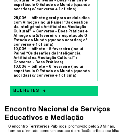
Cultural”
+
Conversa - Boas Práticas
+
A ~vaga é um coletivo artístico multidisciplinar, dedicado
espetáculo
O Estado do Mundo (quando
predominantemente ao som, à música e ao vídeo, formado por
acordas) c/ conversa
+
1 oficina
)
residentes do território da Ria de Aveiro – da Barra, da Costa Nova e
de Ílhavo.
25,00€
— bilhete geral para os dois dias
com Almoço (inclui
Painel “Os desafios
da Inteligência Artificial na Mediação
MAIS INFORMAÇÕE
Cultural”
+
Conversa - Boas Práticas
+
Almoço dia 5/fevereiro
+ espetáculo
O
Estado do Mundo (quando acordas) c/
conversa
+
1 oficina
)
CAIS CRIATIVO
10,00€
— bilhete – 5 fevereiro (inclui
DANÇA
20
JUL
A
13
SET
Painel “Os desafios da Inteligência
Artificial na Mediação Cultural”
+
CRIAÇÃO COMPANHIA JOVE
Conversa - Boas Práticas)
10,00€
— bilhete - 6 fevereiro (inclui
espetáculo
O Estado do Mundo (quando
DANÇA 2026
acordas) c/ conversa
+
1 oficina
)
COM RUI HORTA
BILHETES →
Este é o primeiro momento de residência dos participantes desta
edição da Companhia Jovem de Dança de Ílhavo com o coreógrafo
deste ano: Rui Horta.
Encontro Nacional de Serviços
MAIS INFORMAÇÕE
Educativos e Mediação
O encontro
Territórios Públicos
, promovido pelo 23 Milhas,
tem-se afirmado como um espaço de reflexão crítica, partilha