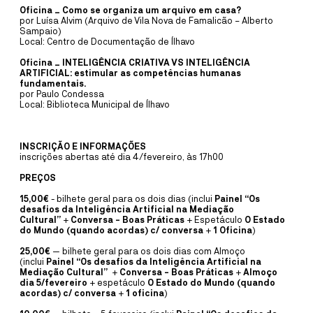
SALA ESTÚDIO CINEMA
Oficina _ Como se organiza um arquivo em casa?
CINEMA
16
JUL
18:30
por Luísa Alvim (Arquivo de Vila Nova de Famalicão – Alberto
Sampaio)
TOY STORY (V.P.)
Local: Centro de Documentação de Ílhavo
Oficina _ INTELIGÊNCIA CRIATIVA VS INTELIGÊNCIA
ANDREW STANTON, KENNA HARRIS
ARTIFICIAL: estimular as competências humanas
fundamentais.
Os brinquedos estão de volta em TOY STORY 5, da Disney*Pixar e,
por Paulo Condessa
desta vez, os brinquedos encontram a tecnologia.
Local: Biblioteca Municipal de Ílhavo
MAIS INFORMAÇÕE
INSCRIÇÃO E INFORMAÇÕES
inscrições abertas até dia 4/fevereiro, às 17h00
SALA ESTÚDIO CINEMA
PREÇOS
CINEMA
25
JUN
18:30
15,00€
- bilhete geral para os dois dias (inclui
Painel “Os
desafios da Inteligência Artificial na Mediação
O DIA DA REVELAÇÃO
Cultural”
+
Conversa - Boas Práticas
+ Espetáculo
O Estado
do Mundo (quando acordas) c/ conversa
+
1 Oficina
)
STEVEN SPIELBERG
25,00€
— bilhete geral para os dois dias com Almoço
(inclui
Painel “Os desafios da Inteligência Artificial na
A ideia principal concentra-se nas repercussões sociais e
Mediação Cultural”
+
Conversa - Boas Práticas
+
Almoço
existenciais da descoberta de que a humanidade não está sozinha
dia 5/fevereiro
+ espetáculo
O Estado do Mundo (quando
no cosmos.
acordas) c/ conversa
+
1 oficina
)