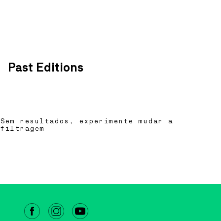
A ~vaga é um coletivo artístico multidisciplinar, dedicado
predominantemente ao som, à música e ao vídeo, formado 
24 setembro
residentes do território da Ria de Aveiro – da Barra, da Cos
a anunciar
de Ílhavo.
MAIS INFO
Bilheteira online
Past Editions
CAIS CRIATIVO
DANÇA
20
JUL
TO
13
SEP
CRIAÇÃO COMPANHIA J
DANÇA 2026
Sem resultados, experimente mudar a
filtragem
COM RUI HORTA
Este é o primeiro momento de residência dos participantes
edição da Companhia Jovem de Dança de Ílhavo com o cor
deste ano: Rui Horta.
MAIS INFO