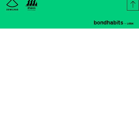
SALA ESTÚDIO CINEMA
CINEMA
16
JUL
18:30
TOY STORY (V.P.)
ANDREW STANTON, KENNA HAR
Os brinquedos estão de volta em TOY STORY 5, da Disney*Pix
desta vez, os brinquedos encontram a tecnologia.
MAIS INFO
SALA ESTÚDIO CINEMA
CINEMA
25
JUN
18:30
O DIA DA REVELAÇÃO
STEVEN SPIELBERG
A ideia principal concentra-se nas repercussões sociais e e
da descoberta de que a humanidade não está sozinha no 
MAIS INFO