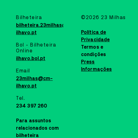
PLANTEIA
OFICINA
19
JUL
10:30
Bilheteira
©2026 23 Milhas
OFICINA DE PINTURA C
bilheteira.23milhas@cm-
ELEMENTOS NATURAIS
Política de
ilhavo.pt
Privacidade
PLANTEIA EM FAMÍLIA
Bol - Bilheteira
Termos e
Online
O Planteia está repleto de cores, formas e texturas escond
condições
ilhavo.bol.pt
espera de serem descobertas. A partir de um percurso de 
Press
pelo jardim, recolhem-se elementos naturais para pintar.
rem
Informações
sum
Email
MAIS INFO
23milhas@cm-
ilhavo.pt
CASA CULTURA
Tel.
MUSIC
25
SEP
21:30
234 397 260
MIGUEL GAMEIRO & PÓL
Para assuntos
NORTE
relacionados com
CONCERTO SOLIDÁRIO ANTIGO
bilheteira