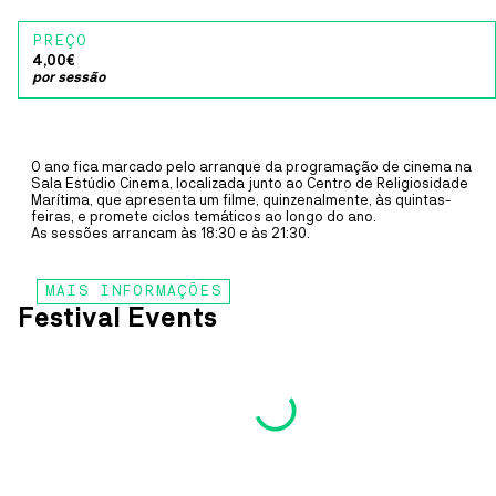
Spaces
PREÇO
FÁBRICA IDEIAS
4,00€
Sala Estúdio Cinema
MUSIC
30
SEP
TO
8
OCT
por sessão
Ílhavo
DELA MARMY
Cais Criativo
DELA MARMY
Costa Nova
O ano fica marcado pelo arranque da programação de cinema na
Sala Estúdio Cinema, localizada junto ao Centro de Religiosidade
Laboratório Artes
Dela Marmy trabalha no seu segundo disco comprometida 
Marítima, que apresenta um filme, quinzenalmente, às quintas-
desencadear, desenhar e consolidar mudanças e interaç
Teatro Vista Alegre
feiras, e promete ciclos temáticos ao longo do ano.
que subtis, mesmo que difíceis, inspirada em valores de lib
As sessões arrancam às 18:30 e às 21:30.
igualdade, justiça, democracia e amor.
Fábrica Ideias
Gafanha Nazaré
MAIS INFO
MAIS INFORMAÇÕES
Casa Cultura
Festival Events
16 julho
Ílhavo
Toy Story 5 (V.P.)
LABORATÓRIO ARTES
de
Andrew Stanton, Kenna Harris
PERFORMANCE
20
JUL
TO
24
JUL
30 julho
Mínimos & Monstros (V.P.)
~VAGA
Pierre Coffin
COLETIVO ~VAGA
10 setembro
a anunciar