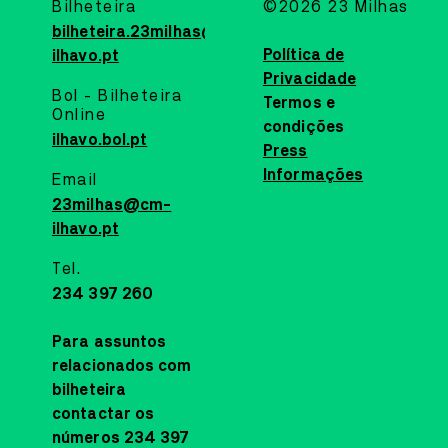
Bilheteira
©2026 23 Milhas
PLANTEIA
bilheteira.23milhas@cm-
OFICINA
19
JUL
10:30
Política de
ilhavo.pt
OFICINA DE PINTURA COM
Privacidade
Bol - Bilheteira
Termos e
ELEMENTOS NATURAIS
Online
condições
ilhavo.bol.pt
PLANTEIA EM FAMÍLIA
Press
Informações
Email
O Planteia está repleto de cores, formas e texturas escondidas à
espera de serem descobertas. A partir de um percurso de
23milhas@cm-
exploração pelo jardim, recolhem-se elementos naturais para
ilhavo.pt
pintar.
Tel.
MAIS INFORMAÇÕES
234 397 260
CASA CULTURA
Para assuntos
MUSIC
25
SEP
21:30
relacionados com
bilheteira
MIGUEL GAMEIRO & PÓLO
contactar os
NORTE
números 234 397