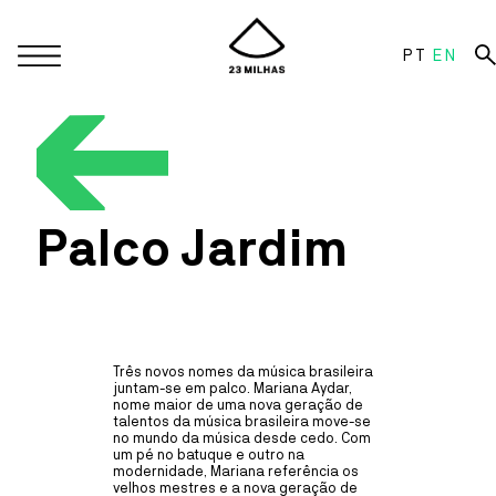
PT
EN
Project
Cultural program
Programmatic guidelines
SALA ESTÚDIO CINEMA
Action Programs
Palco Jardim
CINEMA
30
JUL
18:30
MÍNIMOS E MONSTROS (V.P.)
Archive
PIERRE COFFIN
Reception
Recém-saída do enorme sucesso global da comédia mais
Três novos nomes da música brasileira
Mediation
divertida do verão de 2024, Meu Malvado Favorito 4, a Illumination
juntam-se em palco. Mariana Aydar,
expande o seu universo animado cheio de alegria com um novo
nome maior de uma nova geração de
capítulo repleto de personagens inéditos, dentro da maior
Information
talentos da música brasileira move-se
franchise de animação da história a nível global: Mínimos e
no mundo da música desde cedo. Com
Monstros.
um pé no batuque e outro na
modernidade, Mariana referência os
velhos mestres e a nova geração de
MAIS INFORMAÇÕES