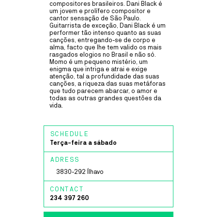
Spaces
compositores brasileiros. Dani Black é
um jovem e prolífero compositor e
cantor sensação de São Paulo.
Guitarrista de exceção, Dani Black é um
FÁBRICA IDEIAS
Sala Estúdio Cinema
performer tão intenso quanto as suas
Ílhavo
MUSIC
30
SEP
TO
8
OCT
canções, entregando-se de corpo e
alma, facto que lhe tem valido os mais
DELA MARMY
rasgados elogios no Brasil e não só.
Cais Criativo
Momo é um pequeno mistério, um
Costa Nova
enigma que intriga e atrai e exige
DELA MARMY
atenção, tal a profundidade das suas
Laboratório Artes
canções, a riqueza das suas metáforas
que tudo parecem abarcar, o amor e
Dela Marmy trabalha no seu segundo disco comprometida em
Teatro Vista Alegre
todas as outras grandes questões da
semear, desencadear, desenhar e consolidar mudanças e
vida.
interações mesmo que subtis, mesmo que difíceis, inspirada em
Fábrica Ideias
valores de liberdade, igualdade, justiça, democracia e amor.
Gafanha Nazaré
MAIS INFORMAÇÕES
SCHEDULE
Casa Cultura
Terça-feira a sábado
Ílhavo
ADRESS
LABORATÓRIO ARTES
3830-292 Ílhavo
PERFORMANCE
20
JUL
TO
24
JUL
CONTACT
~VAGA
234 397 260
COLETIVO ~VAGA