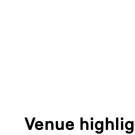
Mediation
Information
Venue highli