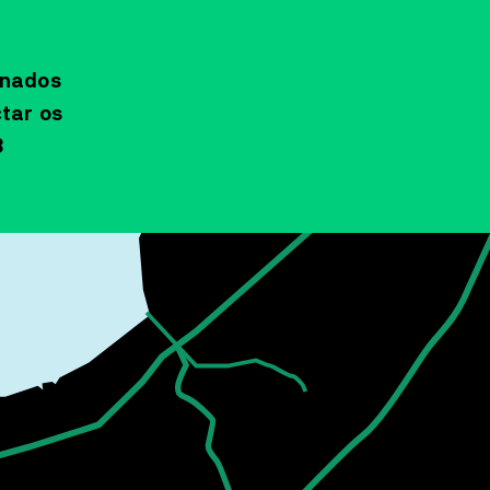
onados
tar os
3