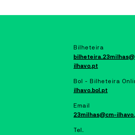
MAIS INFORMAÇÕES
LABORATÓRIO ARTES
PERFORMANCE
20
JUL
TO
24
JUL
~VAGA
Bilheteira
COLETIVO ~VAGA
bilheteira.23milhas
ilhavo.pt
A ~vaga é um coletivo artístico multidisciplinar,
dedicado predominantemente ao som, à música e ao
vídeo, formado por residentes do território da Ria de
Bol - Bilheteira Onl
Aveiro – da Barra, da Costa Nova e de Ílhavo.
ilhavo.bol.pt
MAIS INFORMAÇÕES
Email
23milhas@cm-ilhavo.
CAIS CRIATIVO
DANÇA
20
JUL
TO
13
SEP
Tel.