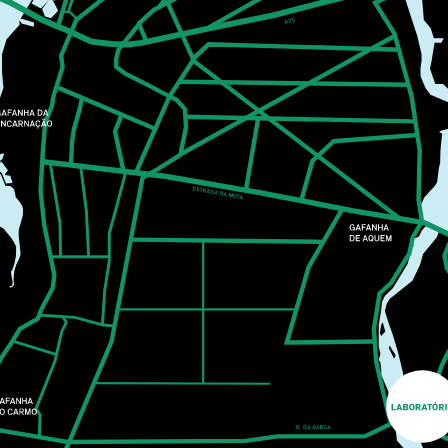
COM ELEMENTOS
NATURAIS
PLANTEIA EM FAMÍLIA
O Planteia está repleto de cores, formas e texturas
escondidas à espera de serem descobertas. A partir
de um percurso de exploração pelo jardim, recolhem-
se elementos naturais para pintar.
MAIS INFORMAÇÕES
CASA CULTURA
MUSIC
25
SEP
21:30
MIGUEL GAMEIRO &
PÓLO NORTE