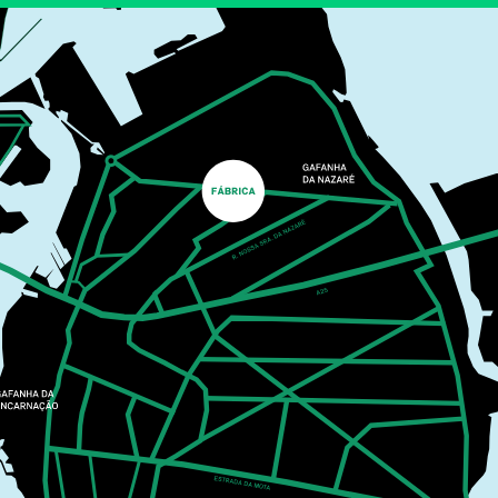
COM ELEMENTOS
NATURAIS
PLANTEIA EM FAMÍLIA
O Planteia está repleto de cores, formas e texturas
escondidas à espera de serem descobertas. A partir
de um percurso de exploração pelo jardim, recolhem-
se elementos naturais para pintar.
MAIS INFORMAÇÕES
CASA CULTURA
MUSIC
25
SEP
21:30
MIGUEL GAMEIRO &
PÓLO NORTE