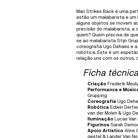
Mediation
Man Strikes Back é uma per
Information
estão um malabarista e um 
alguns objetos se movem ao 
precisão do malabarista, a 
quem? Quem precisa de que
se ao malabarista Stijn Gru
coreografia Ugo Dehaes e a 
robótica. Este é um espetácu
relação uns com os outros, c
Ficha técnic
Criação
Frederik Meuly
Performance e Músic
Grupping
Coreografia
Ugo Deh
Robótica
Edwin Dertie
van der Molen & Ugo D
Iluminação
Lucas Van
Figurinos
Sarah Dem
Apoio Artístico
Aline 
gestel & Lander Van No