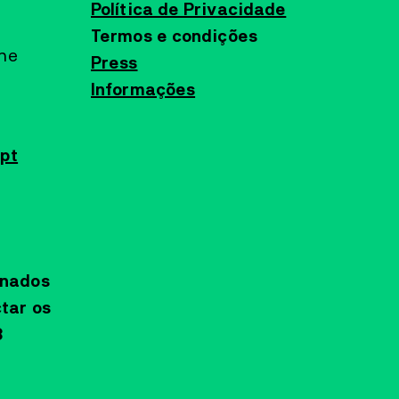
Política de Privacidade
Termos e condições
ine
Press
Informações
pt
onados
tar os
3