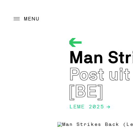
MENU
Project
Man Str
Cultural program
Programmatic guid
Post ui
Action Programs
[BE]
Archive
LEME 2025
→
Reception