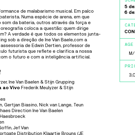
SCH
Fábri
repleto de personagens inéditos, dentro da maior
5 de
franchise de animação da história a nível global:
Gafa
formance de malabarismo musical. Em palco
6 de
Mínimos e Monstros.
baterista. Numa espécie de arena, em que
som da bateria, outros através da força e
Casa 
CAT
coreografia coloca a questão: quem dirige
MAIS INFORMAÇÕES
Ílhav
CON
m? A verdade é que todos os elementos junta-
ping sob a direção de Ine Van Baele,com a
AGE
assessoria de Edwin Dertien, professor de
FÁBRICA IDEIAS
lo futurista que reflete e clarifica a nossa
M/
om o futuro e com a inteligência artificial.
MUSIC
30
SEP
TO
8
OCT
PRI
a
DELA MARMY
3,
zer, Ine Van Baelen & Stijn Grupping
DELA MARMY
a ao Vivo
Frederik Meulyzer & Stijn
Dela Marmy trabalha no seu segundo disco
aes
comprometida em semear, desencadear, desenhar e
n, Gertjan Biasino, Nick van Lange, Teun
consolidar mudanças e interações mesmo que subtis,
ehaes Direction Ine Van Baelen
mesmo que difíceis, inspirada em valores de
 Haesbroeck
liberdade, igualdade, justiça, democracia e amor.
oen
Goffin, Jef Van
ortgate Distribution Klaartje Brouns (JE