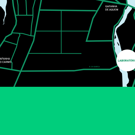
CONCERTO SOLIDÁRIO
ANTIGOS ALUNOS
UNIVERSIDADE DE AVEIRO
Os Pólo Norte são uma daquelas bandas que, mesmo
quando achamos que não conhecemos, conhecemos.
As canções ficaram nas nossas cabeças há muitos
anos, mas é nas salas, nos teatros e auditórios que se
revelam na sua verdadeira essência.
MAIS INFORMAÇÕES
FÁBRICA IDEIAS
MUSIC
20
SEP
10:00
AKAI E KOKU
LUA CHEIA - TEATRO PARA