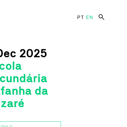
PT
EN
aces
Dec
2025
cola
 Estúdio Cinema
cundária
o
fanha da
Criativo
a Nova
zaré
atório Artes
ro Vista Alegre