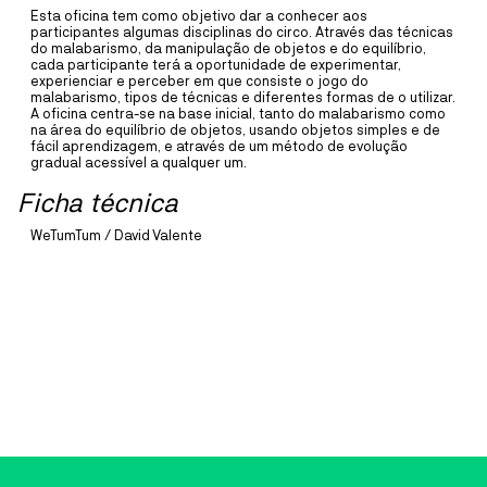
A ~vaga é um coletivo artístico multidisciplinar, dedicado
Esta oficina tem como objetivo dar a conhecer aos
predominantemente ao som, à música e ao vídeo, formado por
participantes algumas disciplinas do circo. Através das técnicas
residentes do território da Ria de Aveiro – da Barra, da Costa Nova e
do malabarismo, da manipulação de objetos e do equilíbrio,
de Ílhavo.
cada participante terá a oportunidade de experimentar,
experienciar e perceber em que consiste o jogo do
malabarismo, tipos de técnicas e diferentes formas de o utilizar.
MAIS INFORMAÇÕE
A oficina centra-se na base inicial, tanto do malabarismo como
na área do equilíbrio de objetos, usando objetos simples e de
fácil aprendizagem, e através de um método de evolução
gradual acessível a qualquer um.
CAIS CRIATIVO
DANÇA
20
JUL
TO
13
SEP
Ficha técnica
CRIAÇÃO COMPANHIA JOVE
WeTumTum / David Valente
DANÇA 2026
COM RUI HORTA
Este é o primeiro momento de residência dos participantes desta
edição da Companhia Jovem de Dança de Ílhavo com o coreógrafo
deste ano: Rui Horta.
MAIS INFORMAÇÕE