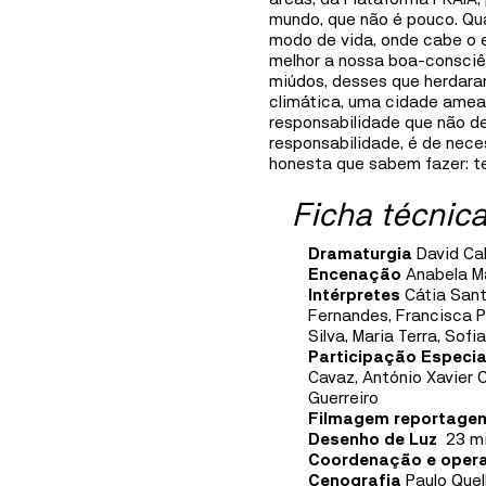
Mediation
mundo, que não é pouco. Qu
modo de vida, onde cabe o 
Information
melhor a nossa boa-consciê
miúdos, desses que herdara
climática, uma cidade amea
responsabilidade que não de
responsabilidade, é de nece
honesta que sabem fazer: t
Ficha técnic
Dramaturgia
David Ca
Encenação
Anabela M
Intérpretes
Cátia Sant
Fernandes, Francisca P
Silva, Maria Terra, Sofi
Participação Especia
Cavaz, António Xavier C
Guerreiro
Filmagem reportagem
Desenho de Luz
23 mi
Coordenação e opera
Cenografia
Paulo Que