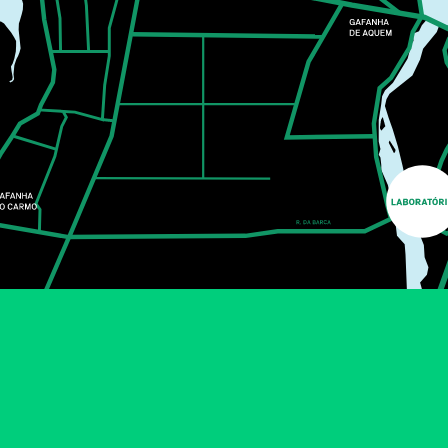
CONCERTO SOLIDÁRIO
ANTIGOS ALUNOS
UNIVERSIDADE DE AVEIRO
Os Pólo Norte são uma daquelas bandas que, mesmo
quando achamos que não conhecemos, conhecemos.
As canções ficaram nas nossas cabeças há muitos
anos, mas é nas salas, nos teatros e auditórios que se
revelam na sua verdadeira essência.
MAIS INFORMAÇÕES
FÁBRICA IDEIAS
MUSIC
20
SEP
10:00
AKAI E KOKU
LUA CHEIA - TEATRO PARA