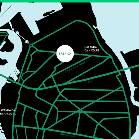
COM ELEMENTOS
NATURAIS
PLANTEIA EM FAMÍLIA
O Planteia está repleto de cores, formas e texturas
escondidas à espera de serem descobertas. A partir
de um percurso de exploração pelo jardim, recolhem-
se elementos naturais para pintar.
MAIS INFORMAÇÕES
CASA CULTURA
MUSIC
25
SEP
21:30
MIGUEL GAMEIRO &
PÓLO NORTE