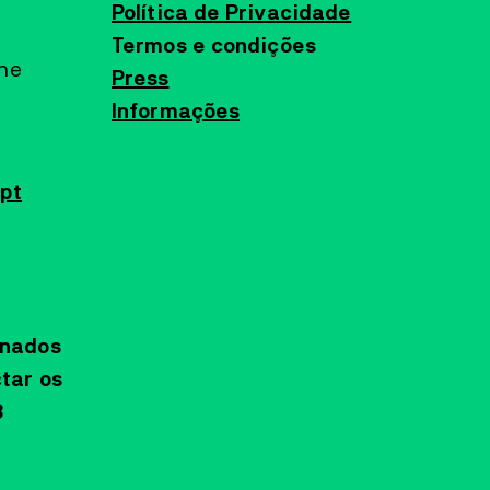
Política de Privacidade
Termos e condições
ine
Press
Informações
pt
onados
tar os
3