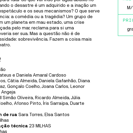
Fábri
repleto de personagens inéditos, dentro da maior
ando o desastre é um adquirido e a inação um
M/
franchise de animação da história a nível global:
Gafa
espetáculo e os seus mecanismos? O que serve
Mínimos e Monstros.
ncia: a comédia ou a tragédia? Um grupo de
PRI
m um planeta em mau estado, uma crise
Casa 
çada pelo mar, reclama para si uma
gr
MAIS INFORMAÇÕES
Ílhav
veria ser sua. Mas a questão não é de
ssidade: sobrevivência. Fazem a coisa mais
eatro.
FÁBRICA IDEIAS
a
MUSIC
30
SEP
TO
8
OCT
DELA MARMY
lão
ateus e Daniela Amaral Cardoso
os, Cátia Almeida, Daniela Gafanhão, Diana
DELA MARMY
az, Gonçalo Coelho, Joana Carlos, Leonor
a Angeja
Dela Marmy trabalha no seu segundo disco
l
Simão Oliveira, Ricardo Almeida, Júlia
comprometida em semear, desencadear, desenhar e
oelho, Afonso Pinto, Íris Sarraipa, Duarte
consolidar mudanças e interações mesmo que subtis,
mesmo que difíceis, inspirada em valores de
 de rua
Sara Torres, Elsa Santos
liberdade, igualdade, justiça, democracia e amor.
lhas
ção técnica
23 MILHAS
lhas