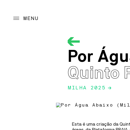
MENU
Project
Por Águ
Cultural program
Programmatic guid
Quinto 
Action Programs
MILHA 2025
→
Archive
Reception
Esta é uma criação da Quint
áreas, da Plataforma PRAIA, 