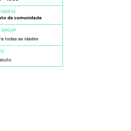
ca Ideias
nha Nazaré
EGORIE
eto de comunidade
Cultura
o
 GROUP
ra todas as idades
CE
atuito