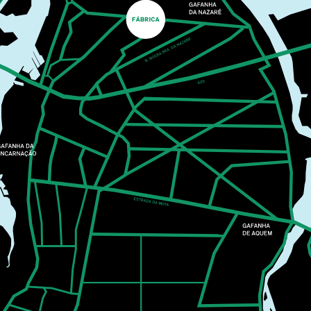
COM ELEMENTOS
NATURAIS
PLANTEIA EM FAMÍLIA
O Planteia está repleto de cores, formas e texturas
escondidas à espera de serem descobertas. A partir
de um percurso de exploração pelo jardim, recolhem-
se elementos naturais para pintar.
MAIS INFORMAÇÕES
CASA CULTURA
MUSIC
25
SEP
21:30
MIGUEL GAMEIRO &
PÓLO NORTE