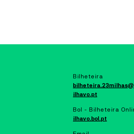
MAIS INFORMAÇÕES
LABORATÓRIO ARTES
PERFORMANCE
20
JUL
TO
24
JUL
~VAGA
COLETIVO ~VAGA
A ~vaga é um coletivo artístico multidisciplinar,
dedicado predominantemente ao som, à música e ao
Bilheteira
vídeo, formado por residentes do território da Ria de
Aveiro – da Barra, da Costa Nova e de Ílhavo.
bilheteira.23milhas
ilhavo.pt
MAIS INFORMAÇÕES
Bol - Bilheteira Onl
CAIS CRIATIVO
ilhavo.bol.pt
DANÇA
20
JUL
TO
13
SEP