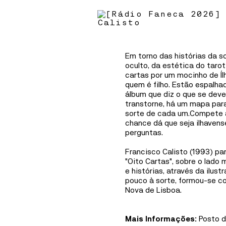
Mediation
Information
Em torno das histórias da so
oculto, da estética do tarot
cartas por um mocinho de Íl
quem é filho. Estão espalhad
álbum que diz o que se deve
transtorne, há um mapa para
sorte de cada um.Compete a
chance dá que seja ilhaven
perguntas.
Francisco Calisto (1993) pa
"Oito Cartas", sobre o lado 
e histórias, através da ilus
pouco à sorte, formou-se c
Nova de Lisboa.
Mais Informações:
Posto 