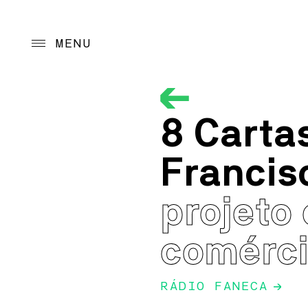
MENU
Project
8 Carta
Cultural program
Programmatic guid
Francis
Action Programs
projeto
Archive
comérci
Reception
RÁDIO FANECA
→