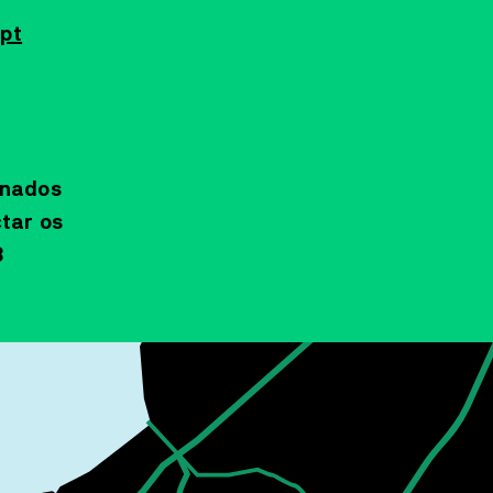
pt
onados
tar os
3