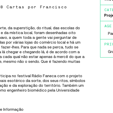
Fábri
repleto de personagens inéditos, dentro da maior
franchise de animação da história a nível global:
Gafa
CAT
Mínimos e Monstros.
Proj
Casa 
MAIS INFORMAÇÕES
Ílhav
AGE
rte, da superstição, do ritual, das escolas do
 e da mística local, foram desenhadas oito
Pa
havo, a quem toda a gente vai perguntar de
as por várias lojas do comércio local e há um
FÁBRICA IDEIAS
PRI
 fazer-lhes. Para que nada se perca, tudo se
MUSIC
30
SEP
TO
8
OCT
Gr
 lá chegar e chegando lá, é de acordo com a
 cada qual não estar apenas à mercê do que a
DELA MARMY
se, mesmo não o sendo. Que é fazendo muitas
DELA MARMY
rticipa no festival Rádio Faneca com o projeto
mais esotérico da sorte, dos seus ritos, símbolos
Dela Marmy trabalha no seu segundo disco
tração e da exploração do território. Também um
comprometida em semear, desencadear, desenhar e
omo engenheiro biomédico pela Universidade
consolidar mudanças e interações mesmo que subtis,
mesmo que difíceis, inspirada em valores de
liberdade, igualdade, justiça, democracia e amor.
de Informação