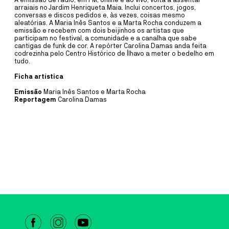
A emissão de rádio, em FM, online e ao vivo, volta a assentar
A ~vaga é um coletivo artístico multidisciplinar, dedicado
arraiais no Jardim Henriqueta Maia. Inclui concertos, jogos,
predominantemente ao som, à música e ao vídeo, formado por
conversas e discos pedidos e, às vezes, coisas mesmo
residentes do território da Ria de Aveiro – da Barra, da Costa Nova e
aleatórias. A Maria Inês Santos e a Marta Rocha conduzem a
de Ílhavo.
emissão e recebem com dois beijinhos os artistas que
participam no festival, a comunidade e a canalha que sabe
cantigas de funk de cor. A repórter Carolina Damas anda feita
MAIS INFORMAÇÕE
codrezinha pelo Centro Histórico de Ílhavo a meter o bedelho em
tudo.
Ficha artística
CAIS CRIATIVO
DANÇA
20
JUL
TO
13
SEP
Emissão
Maria Inês Santos e Marta Rocha
Reportagem
Carolina Damas
CRIAÇÃO COMPANHIA JOVE
DANÇA 2026
COM RUI HORTA
Este é o primeiro momento de residência dos participantes desta
edição da Companhia Jovem de Dança de Ílhavo com o coreógrafo
deste ano: Rui Horta.
MAIS INFORMAÇÕE